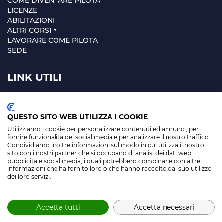
COME DIVENTARE PILOTA
LICENZE
ABILITAZIONI
ALTRI CORSI
LAVORARE COME PILOTA
SEDE
LINK UTILI
MAPPA SITO
PRIVACY POLICY
QUESTO SITO WEB UTILIZZA I COOKIE
Utilizziamo i cookie per personalizzare contenuti ed annunci, per
fornire funzionalità dei social media e per analizzare il nostro traffico.
Condividiamo inoltre informazioni sul modo in cui utilizza il nostro
sito con i nostri partner che si occupano di analisi dei dati web,
pubblicità e social media, i quali potrebbero combinarle con altre
informazioni che ha fornito loro o che hanno raccolto dal suo utilizzo
dei loro servizi.
Accetta tutti
Accetta necessari
© Powered by
Area MediaWeb
2026
P.Iva 02565690167