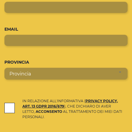
EMAIL
PROVINCIA
Provincia
IN RELAZIONE ALL'INFORMATIVA (
PRIVACY POLICY,
ART. 13 GDPR 2016/679
), CHE DICHIARO DI AVER
LETTO,
ACCONSENTO
AL TRATTAMENTO DEI MIEI DATI
PERSONALI.